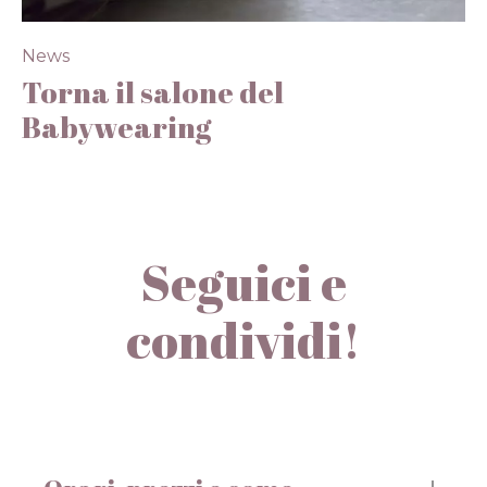
Category
News
Torna il salone del
Babywearing
E’ uscito il primo comunicato stampa che svela
le date del Salone del Babywearing a...
Read More
Seguici e
condividi!