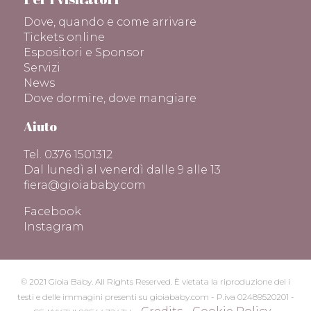
Dove, quando e come arrivare
Tickets online
Espositori e Sponsor
Servizi
News
Dove dormire, dove mangiare
Aiuto
Tel. 0376 1501312
Dal lunedì al venerdì dalle 9 alle 13
fiera@gioiababy.com
Facebook
Instagram
© 2021 Gioia Baby. All Rights Reserved. È vietata la riproduzione dei i
testi e delle immagini presenti su gioiababy.com - P.iva 02489520201 -