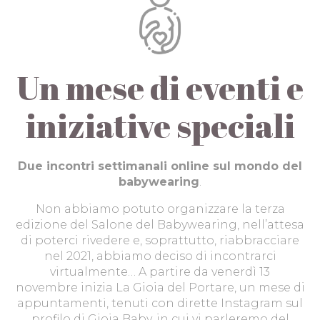
Un mese di eventi e
iniziative speciali
Due incontri settimanali online sul mondo del
babywearing
.
Non abbiamo potuto organizzare la terza
edizione del Salone del Babywearing, nell’attesa
di poterci rivedere e, soprattutto, riabbracciare
nel 2021, abbiamo deciso di incontrarci
virtualmente… A partire da venerdì 13
novembre inizia La Gioia del Portare, un mese di
appuntamenti, tenuti con dirette Instagram sul
profilo di Gioia Baby, in cui vi parleremo del