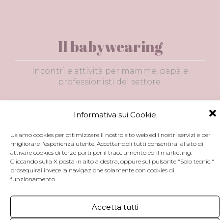
Il babywearing
Incontri e attività per mamme, papà e
professionisti del settore.
Informativa sui Cookie
I nostri
Tickets!
Usiamo cookies per ottimizzare il nostro sito web ed i nostri servizi e per
migliorare l'esperienza utente. Accettandoli tutti consentirai al sito di
sponsor
attivare cookies di terze parti per il tracciamento ed il marketing.
Cliccando sulla X posta in alto a destra, oppure sul pulsante "Solo tecnici"
Appuntamento al
proseguirai invece la navigazione solamente con cookies di
prossimo salone!
funzionamento.
Chi contribuisce
alla realizzazione
dell'evento.
Accetta tutti